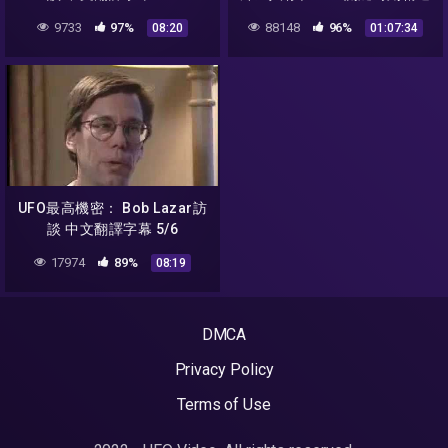
傅鶴齡 黃創夏 馬西屏
9733
97%
88148
96%
08:20
01:07:34
UFO最高機密： Bob Lazar訪
談 中文翻譯字幕 5/6
17974
89%
08:19
DMCA
Privacy Policy
Terms of Use