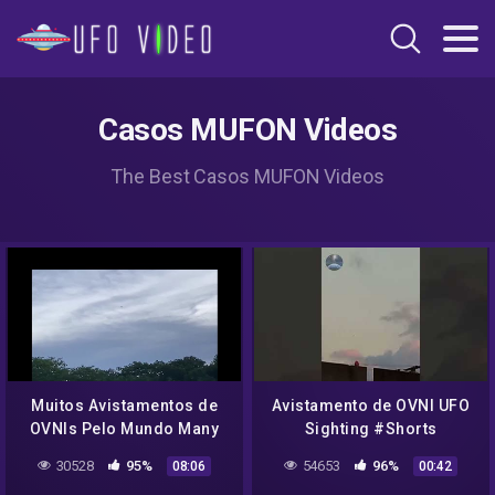
Casos MUFON Videos
The Best Casos MUFON Videos
Muitos Avistamentos de
Avistamento de OVNI UFO
OVNIs Pelo Mundo Many
Sighting #Shorts
UFO Sightings Around the
30528
95%
54653
96%
08:06
00:42
World