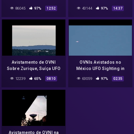
Best UFO Sightings 2022
Best UFO Sightings 2022
86045
97%
43144
97%
12:52
14:37
#29
#31
Avistamento de OVNI
OVNIs Avistados no
Sobre Zurique, Suíça UFO
México UFO Sighting in
Sighting Over Zurich,
Mexico
12239
65%
63059
97%
08:10
02:35
Switzerland
Avistamento de OVNI na