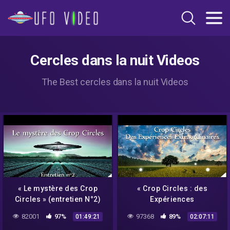
Cercles dans la nuit Videos
The Best cercles dans la nuit Videos
« Le mystère des Crop
« Crop Circles : des
Circles » (entretien N°2)
Expériences
avec Umberto Molinaro –
Extraordinaires » avec
82001
97%
97368
89%
01:49:21
02:07:11
NURÉA TV
Umberto Molinaro –