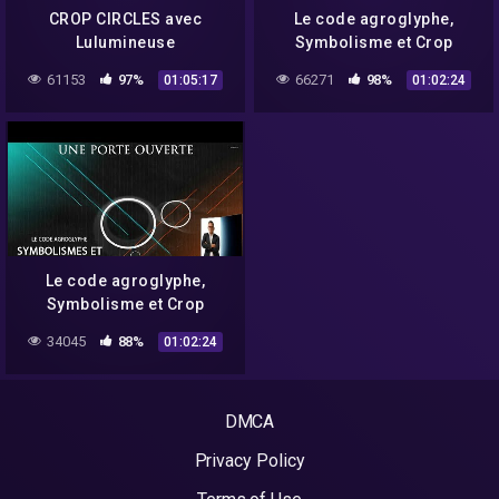
CROP CIRCLES avec
Le code agroglyphe,
Lulumineuse
Symbolisme et Crop
Circles 0.2, avec David
61153
97%
66271
98%
01:05:17
01:02:24
Devaux
Le code agroglyphe,
Symbolisme et Crop
Circles 0.2, avec David
34045
88%
01:02:24
Devaux
DMCA
Privacy Policy