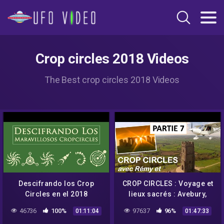
Crop circles 2018 Videos
The Best crop circles 2018 Videos
Descifrando los Crop
CROP CIRCLES : Voyage et
Circles en el 2018
lieux sacrés : Avebury,
Stonehenge, Glastonbury –
46736
100%
97637
96%
01:11:04
01:47:33
Umberto Molinaro