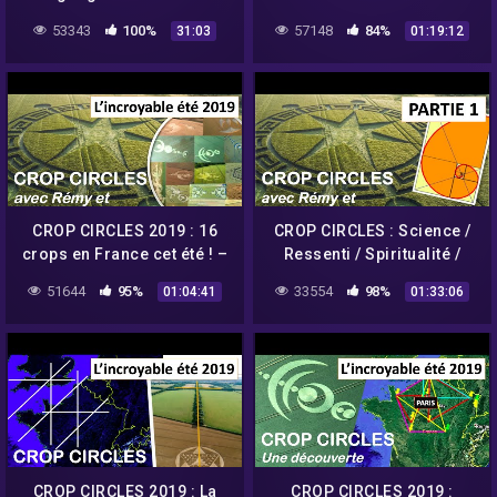
Season DOCUMENTARY
Comète Hale-Bopp –
53343
100%
57148
84%
31:03
01:19:12
Umberto Molinaro
CROP CIRCLES 2019 : 16
CROP CIRCLES : Science /
crops en France cet été ! –
Ressenti / Spiritualité /
Umberto Molinaro
Message de Crabwood –
51644
95%
33554
98%
01:04:41
01:33:06
Umberto Molinaro
CROP CIRCLES 2019 : La
CROP CIRCLES 2019 :