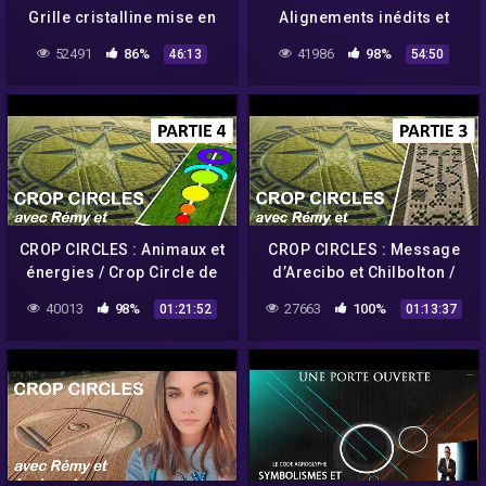
Grille cristalline mise en
Alignements inédits et
lumière par les crop
extraordinaires en France
52491
86%
41986
98%
46:13
54:50
circles – Umberto
– Umberto Molinaro
Molinaro
CROP CIRCLES : Animaux et
CROP CIRCLES : Message
énergies / Crop Circle de
d’Arecibo et Chilbolton /
Marly / Message canalisé
Nombre d'Or caché / 888 –
40013
98%
27663
100%
01:21:52
01:13:37
– Umberto Molinaro
Umberto Molinaro