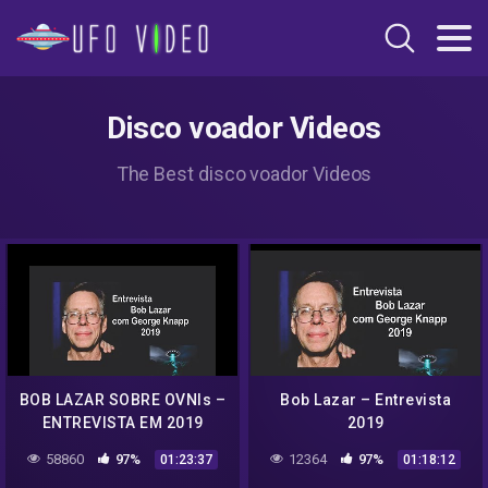
Disco voador Videos
The Best disco voador Videos
BOB LAZAR SOBRE OVNIs –
Bob Lazar – Entrevista
ENTREVISTA EM 2019
2019
LEGENDADA
58860
97%
12364
97%
01:23:37
01:18:12