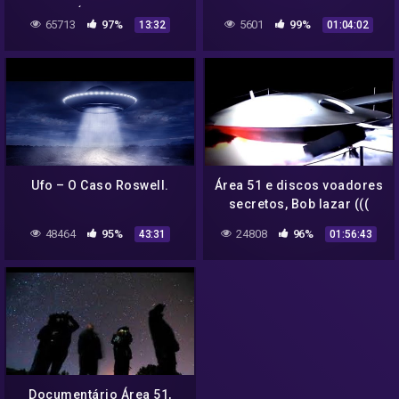
ÁREA 51
EXTRATERRESTRE ALERTA
65713
97%
5601
99%
13:32
01:04:02
POPULAÇÃO MUNDIAL
PARA O QUE ESTÁ POR VIR
Ufo – O Caso Roswell.
Área 51 e discos voadores
secretos, Bob lazar (((
dublado em português )))
48464
95%
24808
96%
43:31
01:56:43
documentário
Documentário Área 51,