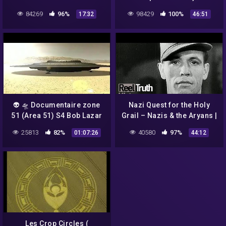
84269
96%
98429
100%
17:32
46:51
👽 🛸 Documentaire zone
Nazi Quest for the Holy
51 (Area 51) S4 Bob Lazar
Grail – Nazis & the Aryans |
(Dossiers ovni N 1)
History Documentary |
25813
82%
40580
97%
01:07:26
44:12
Reel Truth History
Les Crop Circles (