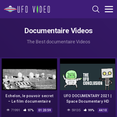
Documentaire Videos
The Best documentaire Videos
Echelon, le pouvoir secret
UFO DOCUMENTARY 2021 |
– Le film documentaire
Space Documentary HD
#alienlife #ufo
71991
97%
59135
99%
01:20:59
44:10
#firstcontact