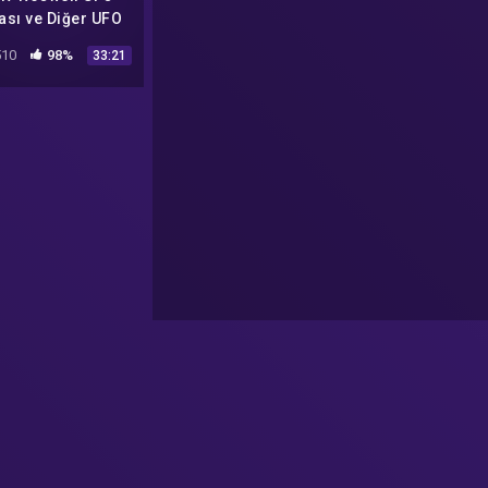
ası ve Diğer UFO
tekarlıkları IFŞA
10
98%
33:21
Ediyorum