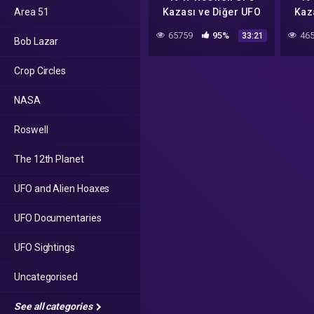
Area 51
Kazası ve Diğer UFO
Kaz
Sahtekarlıkları IFŞA
Sah
65759
95%
465
33:21
Bob Lazar
Ediyorum
Crop Circles
NASA
Roswell
The 12th Planet
UFO and Alien Hoaxes
UFO Documentaries
UFO Sightings
Uncategorised
See all categories