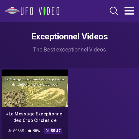
Exceptionnel Videos
The Best exceptionnel Videos
«Le Message Exceptionnel
des Crop Circles de
Chilbolton et Crabwood»
89665
98%
01:55:47
avec Daniel Harran –