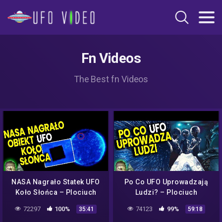
Fn Videos
The Best fn Videos
NASA Nagrało Statek UFO
Po Co UFO Uprowadzają
Koło Słońca – Plociuch
Ludzi? – Plociuch
Spiskowe Teorie Kosmici
Porwania Przez Kosmitów
72297
100%
74123
99%
35:41
59:18
Strefa 51 Dowody Film PL
Dowody NASA Strefa 51