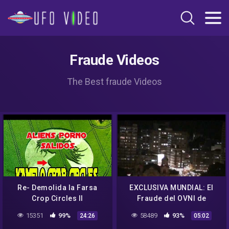
Fraude Videos
The Best fraude Videos
Re- Demolida la Farsa
EXCLUSIVA MUNDIAL: El
Crop Circles II
Fraude del OVNI de
JERUSALEM/ UFO HOAX
15351
99%
58489
93%
24:26
05:02