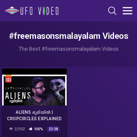
#freemasonsmalayalam Videos
The Best #freemasonsmalayalam Videos
ALIENS ഭൂമിയിൽ |
CROPCIRCLES EXPLAINED
MALAYALAM | DARKMODE
22552
100%
23:38
©BeyporeSultan Vlog 103