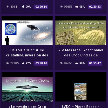
avec Umberto Molinaro –
Vrais ou Faux ?
49341
99%
95658
98%
02:20:10
02:20:33
NURÉA TV
Ce soir à 20h "Grille
«Le Message Exceptionnel
cristalline, inversion des
des Crop Circles de
pôles et crop circles"
Chilbolton et Crabwood»
72385
97%
89665
98%
03:18:10
01:55:47
avec Daniel Harran –
NURÉA TV
« Le mystère des Crop
LVDO – Pierre Beake –