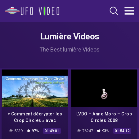
Lumière Videos
The Best lumière Videos
« Comment décrypter les
LVDO – Anne Moro – Crop
Crop Circles » avec
Circles 2008
Umberto Molinaro –
5339
97%
76247
93%
01:49:01
01:54:12
NURÉA TV