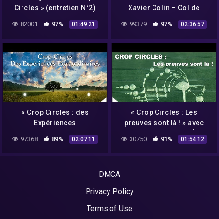
Circles » (entretien N°2)
Xavier Colin – Col de
avec Umberto Molinaro –
Vence & Crop Circles
82001
97%
99379
97%
01:49:21
02:36:57
NURÉA TV
« Crop Circles : des
« Crop Circles : Les
Expériences
preuves sont là ! » avec
Extraordinaires » avec
Philippe Weber – NURÉA TV
97368
89%
30750
91%
02:07:11
01:54:12
Umberto Molinaro –
NURÉA TV
DMCA
Privacy Policy
Terms of Use