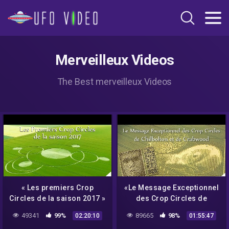
Merveilleux Videos
The Best merveilleux Videos
« Les premiers Crop
«Le Message Exceptionnel
Circles de la saison 2017 »
des Crop Circles de
avec Umberto Molinaro –
Chilbolton et Crabwood»
49341
99%
89665
98%
02:20:10
01:55:47
NURÉA TV
avec Daniel Harran –