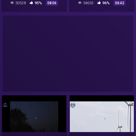
30528
95%
54653
96%
08:06
00:42
World