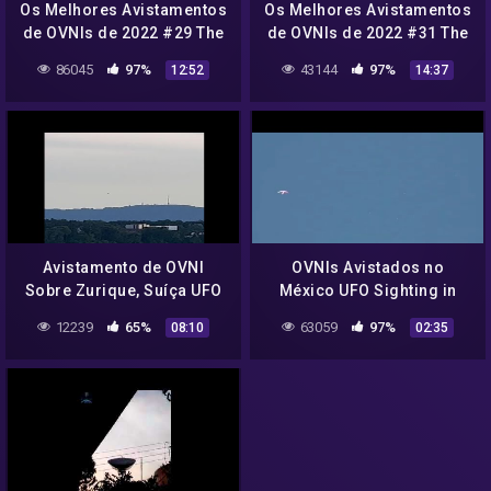
Os Melhores Avistamentos
Os Melhores Avistamentos
de OVNIs de 2022 #29 The
de OVNIs de 2022 #31 The
Best UFO Sightings 2022
Best UFO Sightings 2022
86045
97%
43144
97%
12:52
14:37
#29
#31
Avistamento de OVNI
OVNIs Avistados no
Sobre Zurique, Suíça UFO
México UFO Sighting in
Sighting Over Zurich,
Mexico
12239
65%
63059
97%
08:10
02:35
Switzerland