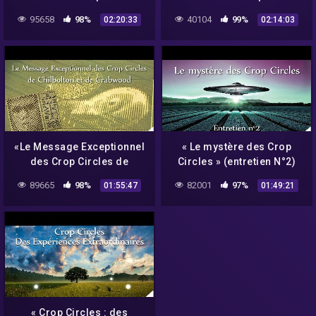
Vrais ou Faux ?
» avec Sarah Witeneim &
95658
98%
40104
99%
02:20:33
02:14:03
Deïmian – NURÉA TV
«Le Message Exceptionnel
« Le mystère des Crop
des Crop Circles de
Circles » (entretien N°2)
Chilbolton et Crabwood»
avec Umberto Molinaro –
89665
98%
82001
97%
01:55:47
01:49:21
avec Daniel Harran –
NURÉA TV
NURÉA TV
« Crop Circles : des