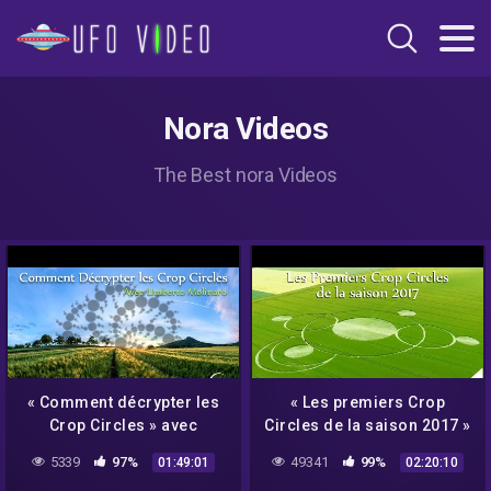
Nora Videos
The Best nora Videos
« Comment décrypter les
« Les premiers Crop
Crop Circles » avec
Circles de la saison 2017 »
Umberto Molinaro –
avec Umberto Molinaro –
5339
97%
49341
99%
01:49:01
02:20:10
NURÉA TV
NURÉA TV