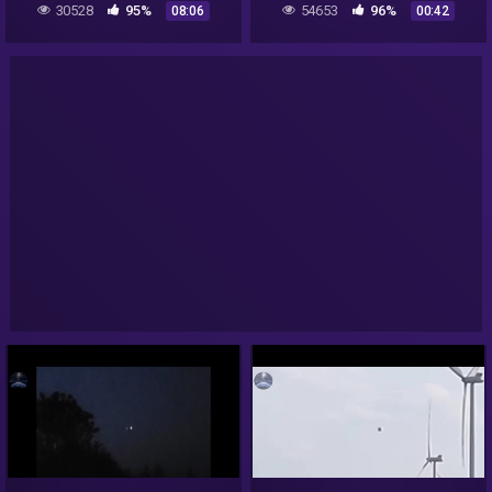
30528
95%
54653
96%
08:06
00:42
World