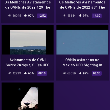
Os Melhores Avistamentos
Os Melhores Avistamentos
de OVNIs de 2022 #29 The
de OVNIs de 2022 #31 The
Best UFO Sightings 2022
Best UFO Sightings 2022
86045
97%
43144
97%
12:52
14:37
#29
#31
Avistamento de OVNI
OVNIs Avistados no
Sobre Zurique, Suíça UFO
México UFO Sighting in
Sighting Over Zurich,
Mexico
12239
65%
63059
97%
08:10
02:35
Switzerland