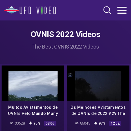
OVNIS 2022 Videos
The Best OVNIS 2022 Videos
Muitos Avistamentos de
Os Melhores Avistamentos
OVNIs Pelo Mundo Many
de OVNIs de 2022 #29 The
UFO Sightings Around the
Best UFO Sightings 2022
30528
95%
86045
97%
08:06
12:52
World
#29