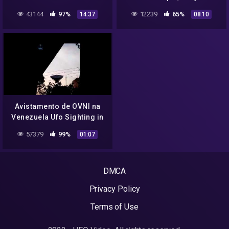
Best UFO Sightings 2022
Sighting Over Zurich,
43144
97%
12239
65%
14:37
08:10
#31
Switzerland
Avistamento de OVNI na
Venezuela Ufo Sighting in
Venezuela
57379
99%
01:07
DMCA
Privacy Policy
Terms of Use