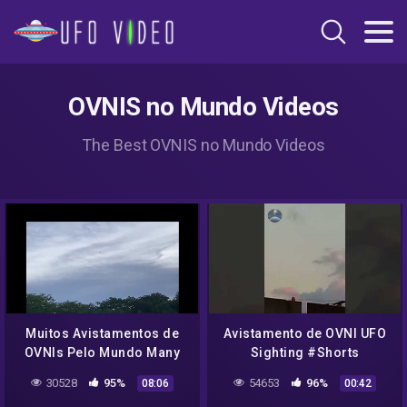
OVNIS no Mundo Videos
The Best OVNIS no Mundo Videos
Muitos Avistamentos de
Avistamento de OVNI UFO
OVNIs Pelo Mundo Many
Sighting #Shorts
UFO Sightings Around the
30528
95%
54653
96%
08:06
00:42
World