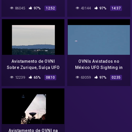
Best UFO Sightings 2022
Best UFO Sightings 2022
86045
97%
43144
97%
12:52
14:37
#29
#31
Avistamento de OVNI
OVNIs Avistados no
Sobre Zurique, Suíça UFO
México UFO Sighting in
Sighting Over Zurich,
Mexico
12239
65%
63059
97%
08:10
02:35
Switzerland
Avistamento de OVNI na