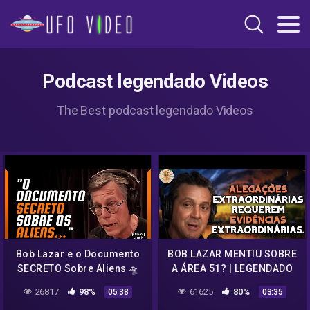
Podcast legendado Videos
The Best podcast legendado Videos
Bob Lazar e o Documento
BOB LAZAR MENTIU SOBRE
SECRETO Sobre Aliens 🛸
A ÁREA 51? | LEGENDADO
Bob Lazar Joe Rogan UFO
26817
98%
61625
80%
05:38
03:35
s4 area 51