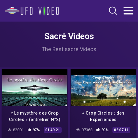
Sacré Videos
The Best sacré Videos
« Le mystère des Crop
« Crop Circles : des
Circles » (entretien N°2)
Expériences
avec Umberto Molinaro –
Extraordinaires » avec
82001
97%
97368
89%
01:49:21
02:07:11
NURÉA TV
Umberto Molinaro –