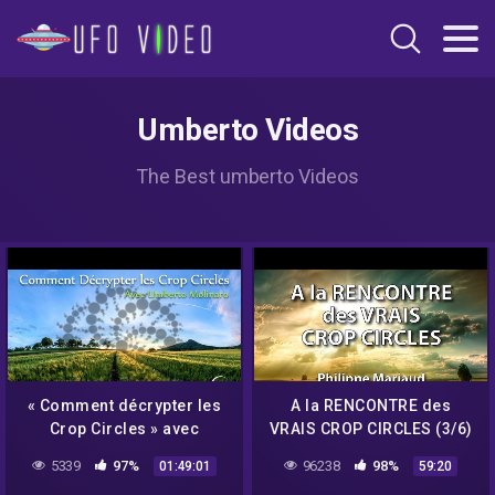
Umberto Videos
The Best umberto Videos
« Comment décrypter les
A la RENCONTRE des
Crop Circles » avec
VRAIS CROP CIRCLES (3/6)
Umberto Molinaro –
– Philippe Mariaud
5339
97%
96238
98%
01:49:01
59:20
NURÉA TV