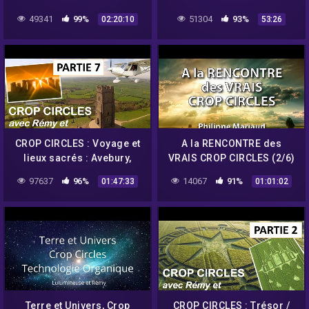
avec Umberto Molinaro –
Témoignages –
49341
99%
51304
93%
02:20:10
53:26
NURÉA TV
ASTRONOGEEK
CROP CIRCLES : Voyage et
A la RENCONTRE des
lieux sacrés : Avebury,
VRAIS CROP CIRCLES (2/6)
Stonehenge, Glastonbury –
– Philippe Mariaud
97637
96%
14067
91%
01:47:33
01:01:02
Umberto Molinaro
Terre et Univers, Crop
CROP CIRCLES : Trésor /