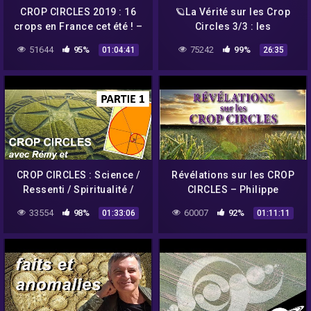
CROP CIRCLES 2019 : 16
🪐La Vérité sur les Crop
crops en France cet été ! –
Circles 3/3 : les
Umberto Molinaro
"Spécialistes". –
51644
95%
75242
99%
01:04:41
26:35
ASTRONOGEEK
CROP CIRCLES : Science /
Révélations sur les CROP
Ressenti / Spiritualité /
CIRCLES – Philippe
Message de Crabwood –
Mariaud
33554
98%
60007
92%
01:33:06
01:11:11
Umberto Molinaro