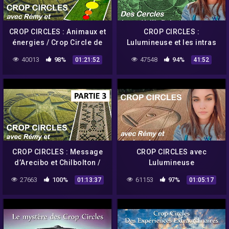
CROP CIRCLES : Animaux et
CROP CIRCLES :
énergies / Crop Circle de
Lulumineuse et les intras
Marly / Message canalisé
nous apportent de
40013
98%
47548
94%
01:21:52
41:52
– Umberto Molinaro
nouvelles réponses (1/2)
CROP CIRCLES : Message
CROP CIRCLES avec
d’Arecibo et Chilbolton /
Lulumineuse
Nombre d'Or caché / 888 –
27663
100%
61153
97%
01:13:37
01:05:17
Umberto Molinaro