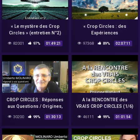
« Le mystère des Crop
« Crop Circles : des
Circles » (entretien N°2)
Expériences
avec Umberto Molinaro –
Extraordinaires » avec
82001
97%
97368
89%
01:49:21
02:07:11
NURÉA TV
Umberto Molinaro –
NURÉA TV
CROP CIRCLES : Réponses
A la RENCONTRE des
aux Questions / Origines,
VRAIS CROP CIRCLES (1/6)
géométrie, ondes
– Philippe Mariaud
30200
99%
46111
99%
01:30:13
01:01:54
scalaires – Umberto
Molinaro