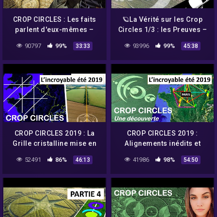
CROP CIRCLES : Les faits
🪐La Vérité sur les Crop
parlent d'eux-mêmes –
Circles 1/3 : les Preuves –
Umberto Molinaro
ASTRONOGEEK
90797
99%
93996
99%
33:33
45:38
CROP CIRCLES 2019 : La
CROP CIRCLES 2019 :
Grille cristalline mise en
Alignements inédits et
lumière par les crop
extraordinaires en France
52491
86%
41986
98%
46:13
54:50
circles – Umberto
– Umberto Molinaro
Molinaro