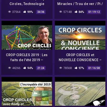
Circles, Technologie
Miracles / Trou de ver / Pi /
Organique – Lulumineuse
Comète Hale-Bopp –
37564
99%
57148
84%
34:36
01:19:12
répond à vos questions
Umberto Molinaro
CROP CIRCLES 2019 : Les
CROP CIRCLES et
faits de l'été 2019 –
NOUVELLE CONSCIENCE –
Umberto Molinaro
Philippe Mariaud
44266
94%
78568
97%
21:24
01:16:58