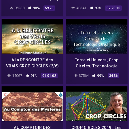
– Philippe Mariaud
avec Umberto Molinaro –
96238
98%
49341
99%
59:20
02:20:10
NURÉA TV
A la RENCONTRE des
Terre et Univers, Crop
VRAIS CROP CIRCLES (2/6)
Circles, Technologie
– Philippe Mariaud
Organique – Lulumineuse
14067
91%
37564
99%
01:01:02
34:36
répond à vos questions
AU COMPTOIR DES
CROP CIRCLES 2019 : Les