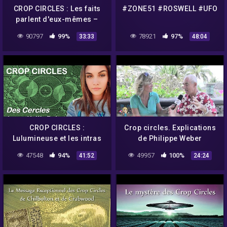
CROP CIRCLES : Les faits
#ZONE51 #ROSWELL #UFO
parlent d'eux-mêmes –
Umberto Molinaro
90797
99%
78921
97%
33:33
48:04
CROP CIRCLES :
Crop circles. Explications
Lulumineuse et les intras
de Philippe Weber
nous apportent de
47548
94%
49957
100%
41:52
24:24
nouvelles réponses (1/2)