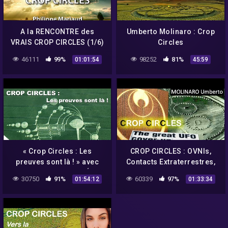
A la RENCONTRE des
Umberto Molinaro : Crop
VRAIS CROP CIRCLES (1/6)
Circles
– Philippe Mariaud
46111
99%
98252
81%
01:01:54
45:59
« Crop Circles : Les
CROP CIRCLES : OVNIs,
preuves sont là ! » avec
Contacts Extraterrestres,
Philippe Weber – NURÉA TV
Secrets de Mégalithes –
30750
91%
60339
97%
01:54:12
01:33:34
Umberto Molinaro