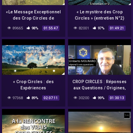
«Le Message Exceptionnel
« Le mystère des Crop
des Crop Circles de
Circles » (entretien N°2)
Chilbolton et Crabwood»
avec Umberto Molinaro –
89665
98%
82001
97%
01:55:47
01:49:21
avec Daniel Harran –
NURÉA TV
NURÉA TV
« Crop Circles : des
CROP CIRCLES : Réponses
Expériences
aux Questions / Origines,
Extraordinaires » avec
géométrie, ondes
97368
89%
30200
99%
02:07:11
01:30:13
Umberto Molinaro –
scalaires – Umberto
NURÉA TV
Molinaro