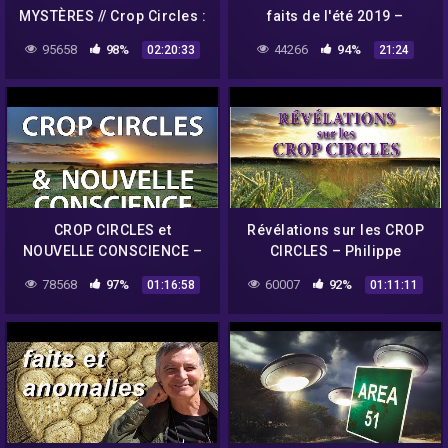
MYSTÈRES // Crop Circles :
faits de l'été 2019 –
Vrais ou Faux ?
Umberto Molinaro
95658
98%
44266
94%
02:20:33
21:24
CROP CIRCLES et
Révélations sur les CROP
NOUVELLE CONSCIENCE –
CIRCLES – Philippe
Philippe Mariaud
Mariaud
78568
97%
60007
92%
01:16:58
01:11:11