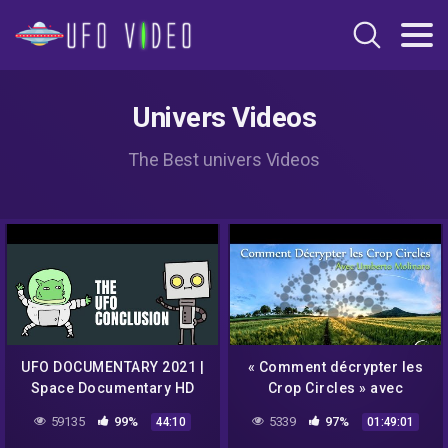
Univers Videos
The Best univers Videos
UFO DOCUMENTARY 2021 |
« Comment décrypter les
Space Documentary HD
Crop Circles » avec
#alienlife #ufo
Umberto Molinaro –
59135
99%
5339
97%
44:10
01:49:01
#firstcontact
NURÉA TV