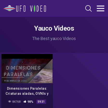
Yauco Videos
The Best yauco Videos
Dimensiones Paralelas:
Criaturas aladas, OVNIs y
casos similares a “crop
84768
98%
59:31
circles” en Puerto Rico