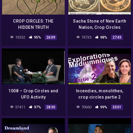
CROP CIRCLES: THE
Sacha Stone of New Earth
HIDDEN TRUTH
Nation, Crop Circles
15332
95%
74735
98%
26:09
27:45
1008 – Crop Circles and
Incendies, monolithes,
UFO Activity
crop circles partie 2
37411
97%
70660
99%
28:30
33:01