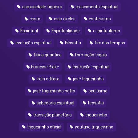
comunidade figueira
crescimento espiritual
cristo
crop circles
esoterismo
Espiritual
Espiritualidade
espiritualismo
evolução espiritual
Filosofia
fim dos tempos
fisica quantica
formação trigais
Francine Blake
instrução espiritual
irdin editora
josé trigueirinho
josé trigueirinho netto
ocultismo
sabedoria espiritual
teosofia
transição planetária
trigueirinho
trigueirinho oficial
youtube trigueirinho