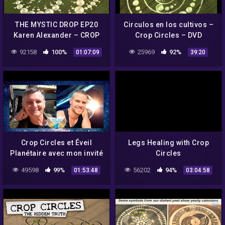
THE MYSTIC DROP EP20
Circulos en los cultivos –
Karen Alexander – CROP
Crop Circles – DVD
CIRCLES, UFO'S & THE
92158
100%
25969
92%
01:07:09
39:20
LEGACY & LIFE OF MICHAEL
GLICKMAN
Crop Circles et Éveil
Legs Healing with Crop
Planétaire avec mon invité
Circles
Umberto Molinaro !
49598
99%
56202
94%
01:53:48
03:04:58