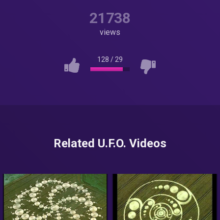
21738
views
128
/
29
Related U.F.O. Videos