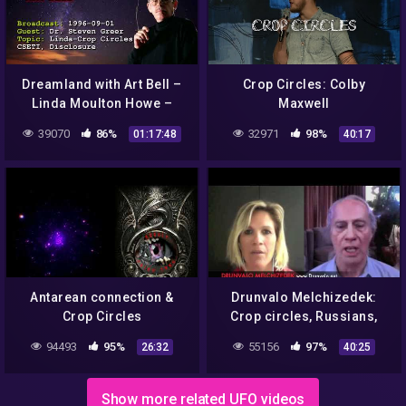
Dreamland with Art Bell –
Crop Circles: Colby
Linda Moulton Howe –
Maxwell
Crop Circles – Dr. Steven
39070
86%
32971
98%
01:17:48
40:17
Greer, CSETI – 1996-09-01
Antarean connection &
Drunvalo Melchizedek:
Crop Circles
Crop circles, Russians,
coming solar flares…use
94493
95%
55156
97%
26:32
40:25
your discernment !!
Show more related UFO videos