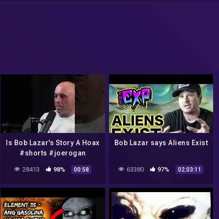
Is Bob Lazar's Story A Hoax
Bob Lazar says Aliens Exist
#shorts #joerogan
28413
98%
63380
97%
00:58
02:03:11