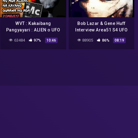
WVT : Kakaibang
Bob Lazar & Gene Huff
Pangyayari : ALIEN o UFO
Interview Area51 S4 UFO
ENCOUNTER : BOB LAZAR –
Bell Art Part 18 of 20
63484
97%
88905
86%
10:46
08:19
What’s Viral Today