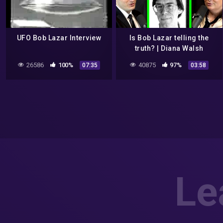
UFO Bob Lazar Interview
Is Bob Lazar telling the
truth? | Diana Walsh
Pasulka and Lex Fridman
26586
100%
40875
97%
07:35
03:58
Le