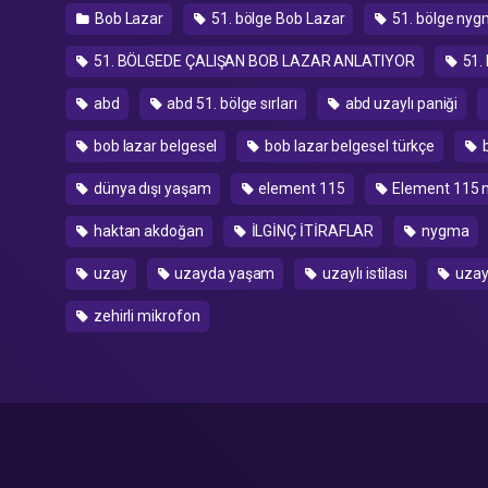
Bob Lazar
51. bölge Bob Lazar
51. bölge ny
51. BÖLGEDE ÇALIŞAN BOB LAZAR ANLATIYOR
51.
abd
abd 51. bölge sırları
abd uzaylı paniği
bob lazar belgesel
bob lazar belgesel türkçe
b
dünya dışı yaşam
element 115
Element 115 n
haktan akdoğan
İLGİNÇ İTİRAFLAR
nygma
uzay
uzayda yaşam
uzaylı istilası
uzayl
zehirli mikrofon