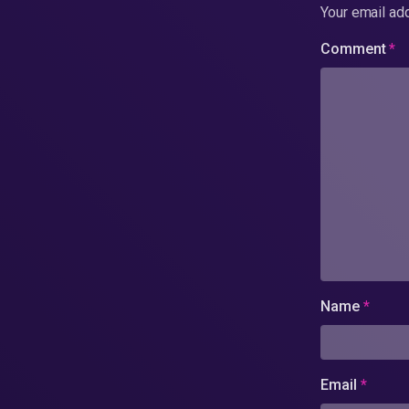
Your email add
Comment
*
Name
*
Email
*