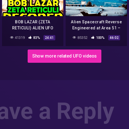
BOB LAZAR (ZETA
Alien Spacecraft Reverse
RETICULI) ALIEN UFO
Engineered at Area 51 –
DECODED!!
The Bob Lazar Story – Full
41319
83%
85352
100%
24:41
46:02
Documentary
Show more related UFO videos
ave a Reply