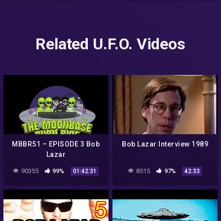
Related U.F.O. Videos
MBBR51 – EPISODE 3 Bob
Bob Lazar Interview 1989
Lazar
90355
99%
8515
97%
01:42:31
42:33