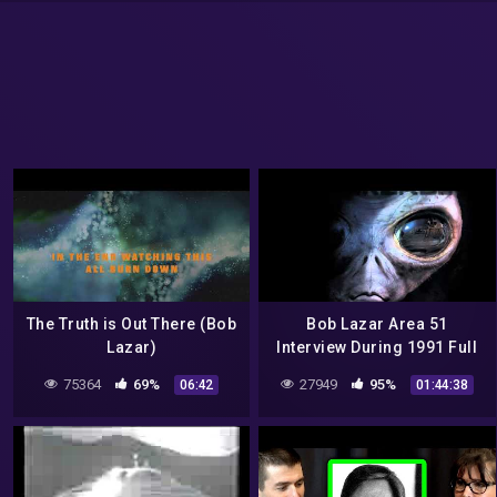
The Truth is Out There (Bob
Bob Lazar Area 51
Lazar)
Interview During 1991 Full
Video
75364
69%
27949
95%
06:42
01:44:38