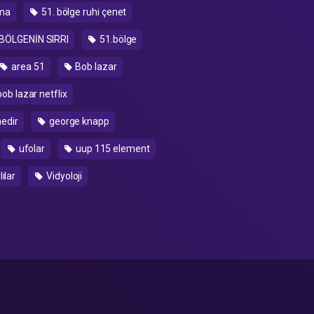
gma
51. bölge ruhi çenet
 BÖLGENİN SIRRI
51.bölge
area 51
Bob lazar
ob lazar netflix
edir
george knapp
ufolar
uup 115 element
ılar
Vidyoloji