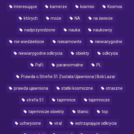
Interesujące
kamerze
kosmisi
Kosmos
których
może
NA
na świecie
nadprzyrodzone
nauka
naukowcy
nie wiedzieliście
niesamowite
niewiarygodne
niewiarygodne odkrycia
obiekty
odkrycia
PaFi
paranormalne
PL
Prawda o Strefie 51 Została Ujawniona | Bob Lazar
prawda ujawniona
statki kosmiczne
straszne
strefa 51
tajemnice
tajemnicze
tajemnicze obiekty
titanic
top
uchwycone
viral
wstrząsające odkrycia