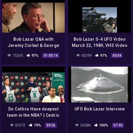
Bob Lazar Q&A with
Bob Lazar S-4 UFO Video
Jeremy Corbel & George
March 22, 1989, VHS Video
Knapp
73265
97%
63299
97%
01:00:14
03:54
Do Celtics Have deepest
UFO Bob Lazar Interview
team in the NBA? | Cedric
Maxwell Podcast
61372
79%
26586
100%
59:26
07:35