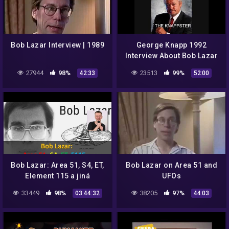
Bob Lazar Interview | 1989
George Knapp 1992
Interview About Bob Lazar
part 2
27944
98%
23513
99%
42:33
52:00
Bob Lazar: Area 51, S4, ET,
Bob Lazar on Area 51 and
Element 115 a jiná
UFOs
tajemství
33449
98%
38205
97%
03:44:32
44:03