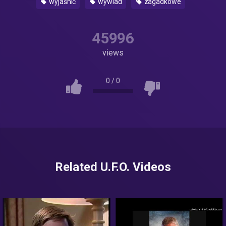
wyjaśnić
wywiad
zagadkowe
45996
views
0
/
0
Related U.F.O. Videos