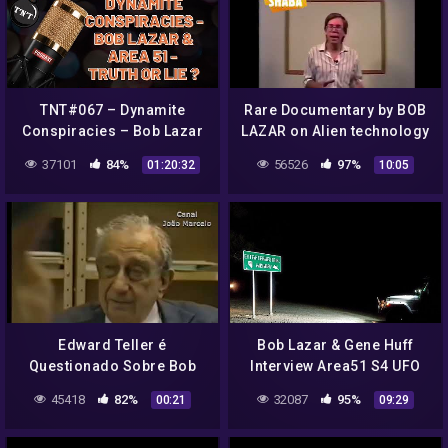
TNT#067 – Dynamite
Rare Documentary by BOB
Conspiracies – Bob Lazar
LAZAR on Alien technology
& Area 51 – Truth or Lie?
| UFO (part 3)
37101
84%
56526
97%
01:20:32
10:05
Edward Teller é
Bob Lazar & Gene Huff
Questionado Sobre Bob
Interview Area51 S4 UFO
Lazar 1989
Bell Art Part 7 of 20
45418
82%
32087
95%
00:21
09:29