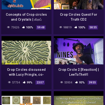
Concepts of Crop circles
Crop Circles Quest For
and Crystals | கிராப்
Truth CD2
ஸர்க்கல்ஸ் & கிரிஸ்டல்ஸ் பற்றிய
73626
100%
98819
100%
59:48
58:55
விளக்கம் | B. Kumari
Crop Circles discussed
Crop Circle 2 [Reaction] |
with Lucy Pringle, co-
LeeToTheVI
Founder of the center for
57734
99%
55934
93%
23:07
39:55
crop circles studies