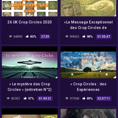
26 UK Crop Circles 2020
«Le Message Exceptionnel
des Crop Circles de
Chilbolton et Crabwood»
64893
80%
89665
98%
27:29
01:55:47
avec Daniel Harran –
NURÉA TV
« Le mystère des Crop
« Crop Circles : des
Circles » (entretien N°2)
Expériences
avec Umberto Molinaro –
Extraordinaires » avec
82001
97%
97368
89%
01:49:21
02:07:11
NURÉA TV
Umberto Molinaro –
NURÉA TV