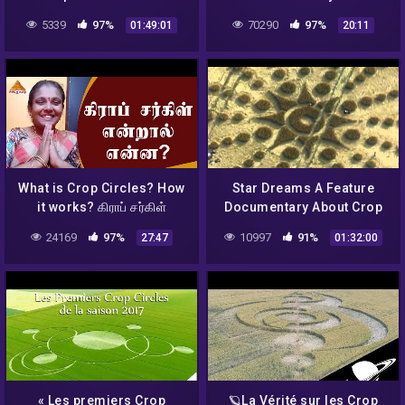
Umberto Molinaro –
5339
97%
70290
97%
01:49:01
20:11
NURÉA TV
What is Crop Circles? How
Star Dreams A Feature
it works? கிராப் சர்கிள்
Documentary About Crop
என்றால் என்ன? Aruna
Circles
24169
97%
10997
91%
27:47
01:32:00
« Les premiers Crop
🪐La Vérité sur les Crop