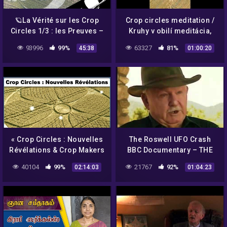
🪐La Vérité sur les Crop
Crop circles meditation /
Circles 1/3 : les Preuves –
Kruhy v obilí meditácia,
ASTRONOGEEK
350 in 60 min
93996
99%
63327
81%
45:38
01:00:20
« Crop Circles : Nouvelles
The Roswell UFO Crash
Révélations & Crop Makers
BBC Documentary – THE
» avec Sarah Witeneim &
TRUTH EXPOSED!
40104
99%
21767
92%
02:14:03
01:04:23
Deïmian – NURÉA TV