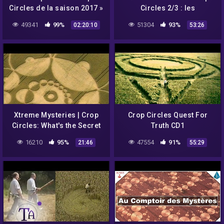
Circles de la saison 2017 »
Circles 2/3 : les
avec Umberto Molinaro –
Témoignages –
49341
99%
51304
93%
02:20:10
53:26
NURÉA TV
ASTRONOGEEK
Xtreme Mysteries | Crop
Crop Circles Quest For
Circles: What's the Secret
Truth CD1
Message in Crop Circles?
16210
95%
47554
91%
21:46
55:29
(2002)