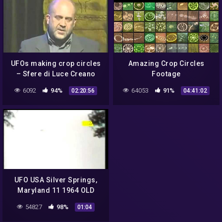
UFOs making crop circles
Amazing Crop Circles
– Sfere di Luce Creano
Footage
Cerchio nel Grano
6092
94%
64053
91%
02:20:56
04:41:02
UFO USA Silver Springs,
Maryland 11 1964 OLD
POSSIBLE HOAX
54827
98%
01:04