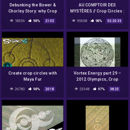
Debunking the Bower &
AU COMPTOIR DES
Chorley Story: why Crop
MYSTÈRES // Crop Circles :
Circles aren't all Hoaxes
Vrais ou Faux ?
18336
98%
95658
98%
21:03
02:20:33
Create crop circles with
Vortex Energy part 29 –
Maya Fur
2012 Olympics, Crop
Circles, The Olympians
26780
98%
23348
97%
20:18
38:25
and the Consciousness of
Humanity