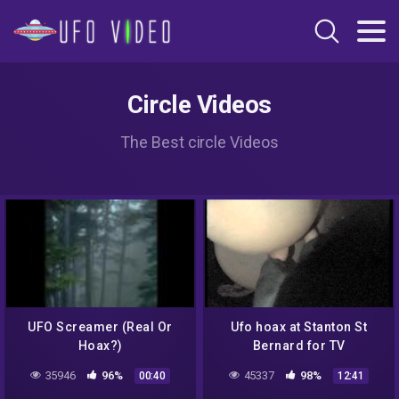
Circle Videos
The Best circle Videos
UFO Screamer (Real Or
Ufo hoax at Stanton St
Hoax?)
Bernard for TV
35946
96%
45337
98%
00:40
12:41