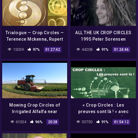
Trialogue — Crop Circles —
ALL THE UK CROP CIRCLES
Terenece Mckenna, Rupert
1995 Peter Sorensen
Sheldrake, Ralph Abraham.
15039
97%
44208
91%
01:27:42
01:24:46
Mowing Crop Circles of
« Crop Circles : Les
Irrigated Alfalfa near
preuves sont là ! » avec
Mountain Home Idaho
Philippe Weber – NURÉA TV
61034
96%
30750
91%
20:28
01:54:12