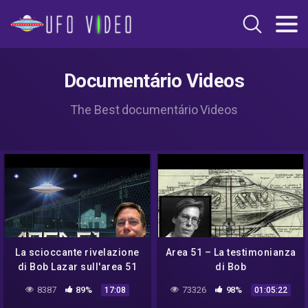
Documentário Videos
The Best documentário Videos
La scioccante rivelazione
Area 51 – La testimonianza
di Bob Lazar sull'area 51
di Bob
Lazar(Documentario)
8387
89%
73326
98%
17:08
01:05:22