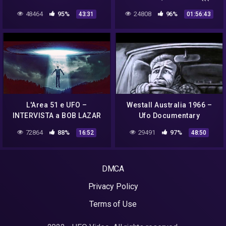
dublado em português )))
48464
95%
24808
96%
43:31
01:56:43
documentário
L'Area 51 e UFO –
Westall Australia 1966 –
INTERVISTA a BOB LAZAR
Ufo Documentary
(ESCLUSIVO DOSSIER Top
72864
88%
29491
97%
16:52
48:50
secret)
DMCA
Privacy Policy
Terms of Use