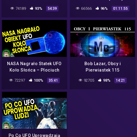
Planu NASA Ujawnienia
Katastrofy UFO z 1947 –
74189
93%
66566
96%
54:39
01:11:55
Kosmitów? Analiza Ator
Kosmici Ator Plociuch
Film PL
Strefa 51 NASA
NASA Nagrało Statek UFO
Bob Lazar, Obcy i
Koło Słońca – Plociuch
Pierwiastek 115
Spiskowe Teorie Kosmici
72297
100%
92705
98%
35:41
14:21
Strefa 51 Dowody Film PL
Po Co UFO Uprowadzają