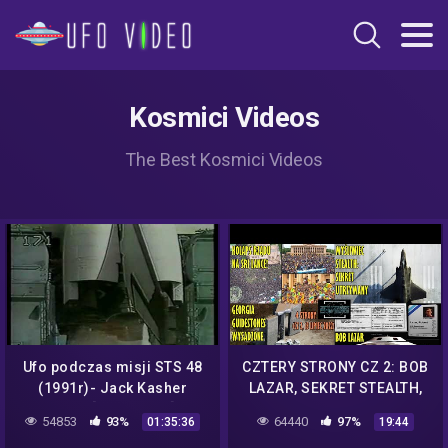
Kosmici Videos
The Best Kosmici Videos
Ufo podczas misji STS 48
CZTERY STRONY CZ 2: BOB
(1991r)- Jack Kasher
LAZAR, SEKRET STEALTH,
NASA [LEKTOR PL]
KOLAPS RZĄDU NA SRI
54853
93%
64440
97%
01:35:36
19:44
LANCE, GEORGIA