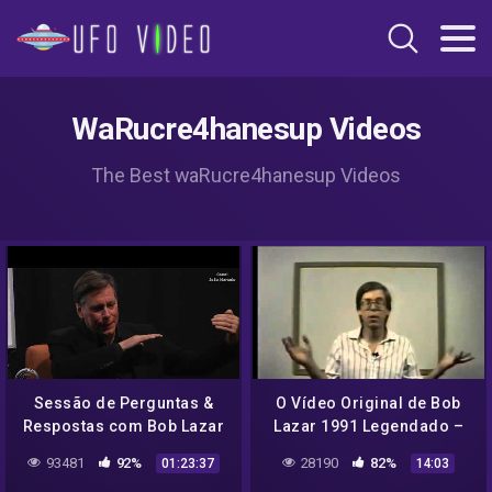
WaRucre4hanesup Videos
The Best waRucre4hanesup Videos
Sessão de Perguntas &
O Vídeo Original de Bob
Respostas com Bob Lazar
Lazar 1991 Legendado –
Parte2 de 3
93481
92%
28190
82%
01:23:37
14:03