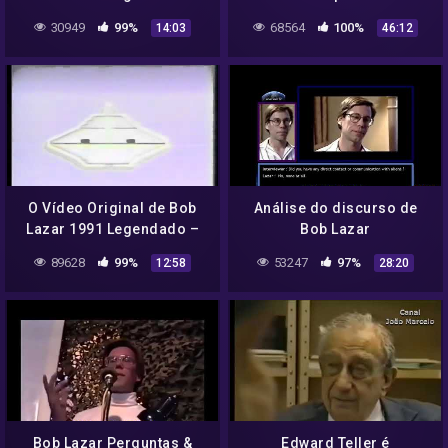
Parte 1 de 3
30949
99%
68564
100%
14:03
46:12
O Vídeo Original de Bob
Análise do discurso de
Lazar 1991 Legendado –
Bob Lazar
Parte 3 de 3
89628
99%
53247
97%
12:58
28:20
Bob Lazar Perguntas &
Edward Teller é