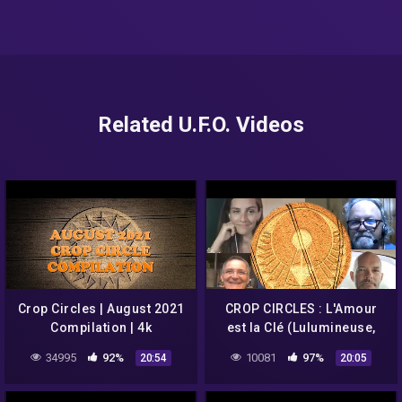
Related U.F.O. Videos
Crop Circles | August 2021
CROP CIRCLES : L'Amour
Compilation | 4k
est la Clé (Lulumineuse,
Olivier S., Umberto
34995
92%
10081
97%
20:54
20:05
Molinaro, Philippe
Mariaud)