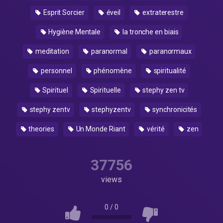
Esprit Sorcier
éveil
extraterestre
Hygiène Mentale
la tronche en biais
meditation
paranormal
paranormaux
personnel
phénomène
spiritualité
Spirituel
Spirituelle
stephy zen tv
stephy zentv
stephyzentv
synchronicités
theories
Un Monde Riant
vérité
zen
37756
views
0
/
0