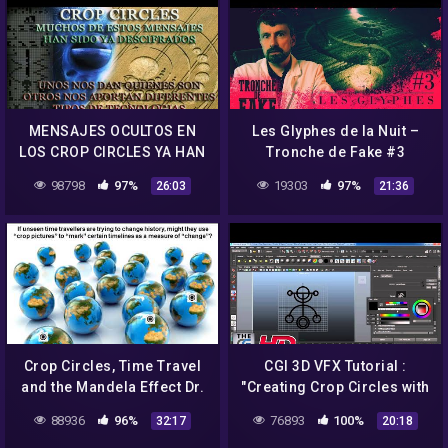
MENSAJES OCULTOS EN
Les Glyphes de la Nuit –
LOS CROP CIRCLES YA HAN
Tronche de Fake #3
SIDO DESCIFRADOS CON
98798
97%
19303
97%
26:03
21:36
SORPRENDENTES
RESULTADOS
Crop Circles, Time Travel
CGI 3D VFX Tutorial :
and the Mandela Effect Dr.
"Creating Crop Circles with
Horace R. Drew, Red Collie,
Paint Effects and Fur" – by
88936
96%
76893
100%
32:17
20:18
Caltech Ph.D. 1981
HD