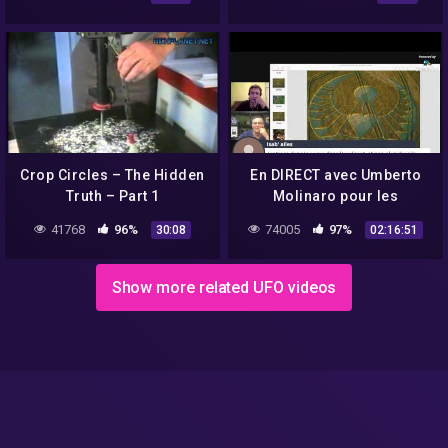
விளக்கம் | B. Kumari
Crop Circles – The Hidden
En DIRECT avec Umberto
Truth – Part 1
Molinaro pour les
premiers Crop Circles de
41768
96%
74005
97%
30:08
02:16:51
2020 !
Show more related UFO videos