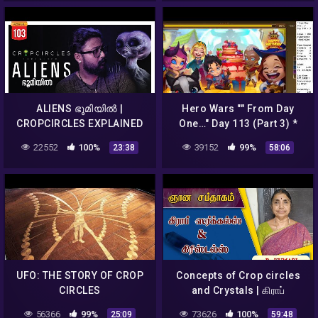
ALIENS ഭൂമിയിൽ |
Hero Wars "" From Day
CROPCIRCLES EXPLAINED
One…" Day 113 (Part 3) *
MALAYALAM | DARKMODE
Crop Circles pt 2 *
22552
100%
39152
99%
23:38
58:06
©BeyporeSultan Vlog 103
UFO: THE STORY OF CROP
Concepts of Crop circles
CIRCLES
and Crystals | கிராப்
ஸர்க்கல்ஸ் & கிரிஸ்டல்ஸ் பற்றிய
56366
99%
73626
100%
25:09
59:48